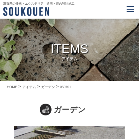
滋賀県の外構・エクステリア・造園・庭の設計施工
ITEMS
アイテム
>
>
>
HOME
アイテム
ガーデン
050701
ガーデン