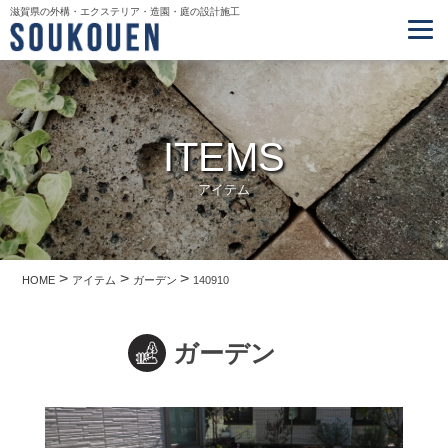
滋賀県の外構・エクステリア・造園・庭の設計施工
ITEMS
アイテム
>
>
>
HOME
アイテム
ガーデン
140910
ガーデン