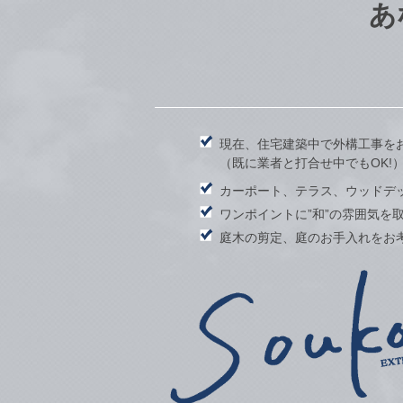
あ
現在、住宅建築中で外構工事を
（既に業者と打合せ中でもOK!
カーポート、テラス、ウッドデ
ワンポイントに”和”の雰囲気を
庭木の剪定、庭のお手入れをお