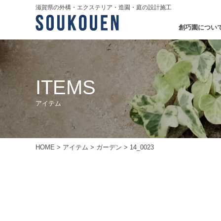
滋賀県の外構・エクステリア・造園・庭の設計施工
創巧園につい
ITEMS
アイテム
HOME
>
アイテム
>
ガーデン
>
14_0023