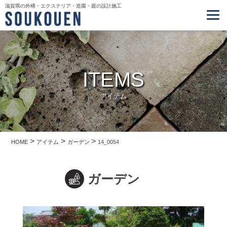
滋賀県の外構・エクステリア・造園・庭の設計施工
ITEMS
アイテム
>
>
>
HOME
アイテム
ガーデン
14_0054
ガーデン