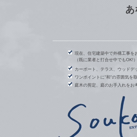
あ
現在、住宅建築中で外構工事を
（既に業者と打合せ中でもOK!
カーポート、テラス、ウッドデ
ワンポイントに”和”の雰囲気を
庭木の剪定、庭のお手入れをお