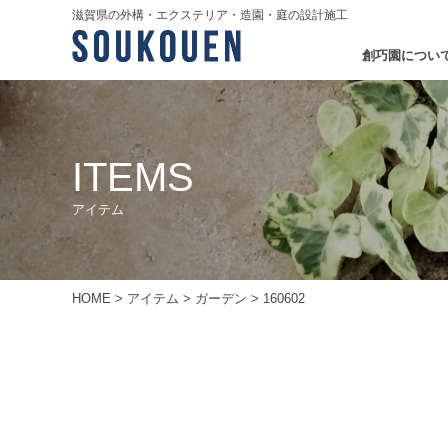
滋賀県の外構・エクステリア・造園・庭の設計施工
創巧園につい
ITEMS
アイテム
HOME
>
アイテム
>
ガーデン
>
160602