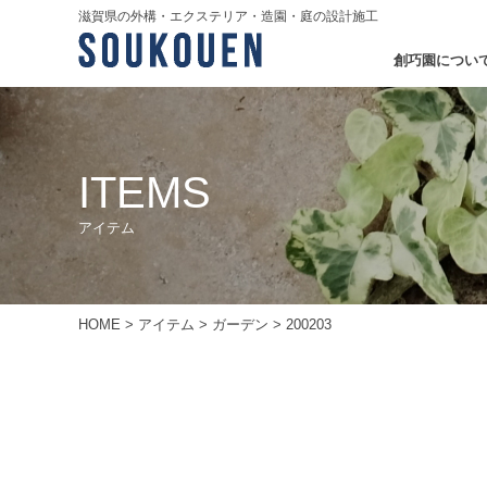
滋賀県の外構・エクステリア・造園・庭の設計施工
創巧園につい
ITEMS
アイテム
HOME
>
アイテム
>
ガーデン
>
200203