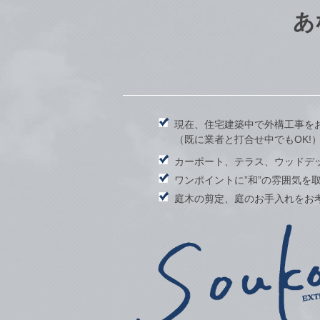
あ
現在、住宅建築中で外構工事を
（既に業者と打合せ中でもOK!
カーポート、テラス、ウッドデ
ワンポイントに”和”の雰囲気を
庭木の剪定、庭のお手入れをお