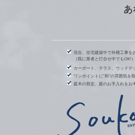
あ
現在、住宅建築中で外構工事を
（既に業者と打合せ中でもOK!
カーポート、テラス、ウッドデ
ワンポイントに”和”の雰囲気を
庭木の剪定、庭のお手入れをお