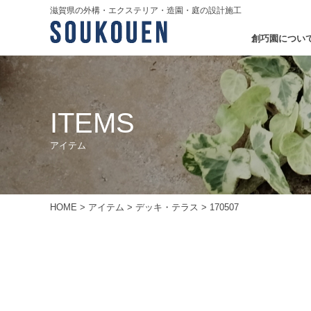
滋賀県の外構・エクステリア・造園・庭の設計施工
創巧園につい
ITEMS
アイテム
HOME
>
アイテム
>
デッキ・テラス
>
170507