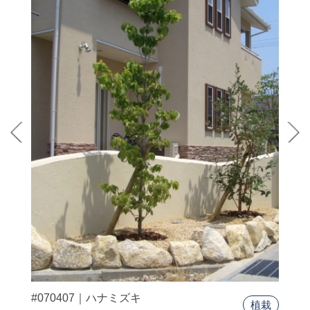
#070407｜ハナミズキ
植栽