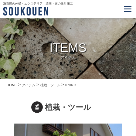
滋賀県の外構・エクステリア・造園・庭の設計施工
ITEMS
アイテム
>
>
>
HOME
アイテム
植栽・ツール
070407
植栽・ツール