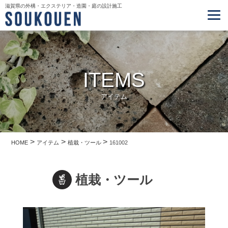
滋賀県の外構・エクステリア・造園・庭の設計施工
ITEMS
アイテム
>
>
>
HOME
アイテム
植栽・ツール
161002
植栽・ツール