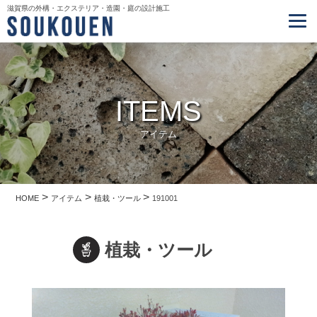
滋賀県の外構・エクステリア・造園・庭の設計施工
ITEMS
アイテム
>
>
>
HOME
アイテム
植栽・ツール
191001
植栽・ツール