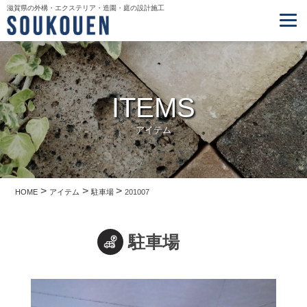
滋賀県の外構・エクステリア・造園・庭の設計施工
ITEMS
アイテム
>
>
>
HOME
アイテム
駐車場
201007
駐車場