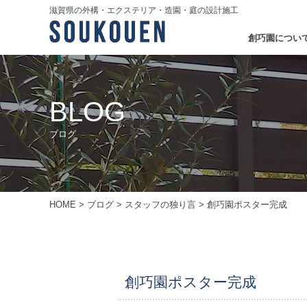
滋賀県の外構・エクステリア・造園・庭の設計施工
創巧園につい
BLOG
ブログ
HOME
>
ブログ
>
スタッフの独り言
>
創巧園ポスター完成
創巧園ポスター完成