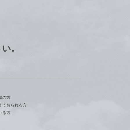
さい。
望の方
えておられる方
れる方