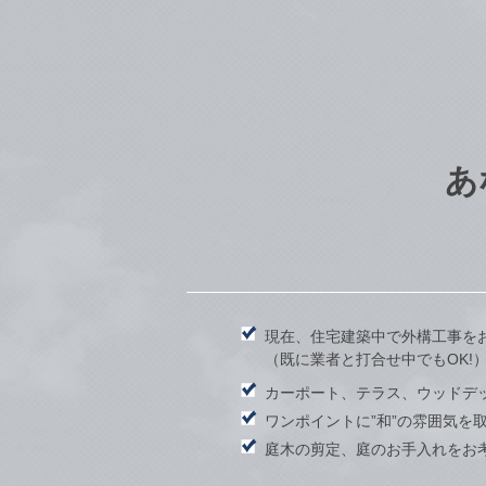
あ
現在、住宅建築中で外構工事を
（既に業者と打合せ中でもOK!
カーポート、テラス、ウッドデ
ワンポイントに”和”の雰囲気を
庭木の剪定、庭のお手入れをお