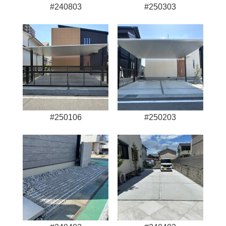
#240803
#250303
#250106
#250203