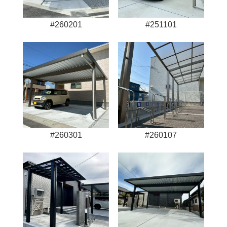
#260201
#251101
#260301
#260107