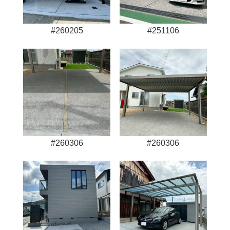
#260205
#251106
#260306
#260306