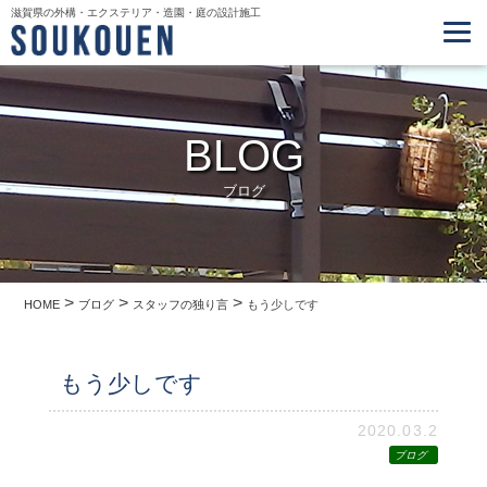
滋賀県の外構・エクステリア・造園・庭の設計施工
BLOG
ブログ
>
>
>
HOME
ブログ
スタッフの独り言
もう少しです
もう少しです
2020.03.2
ブログ