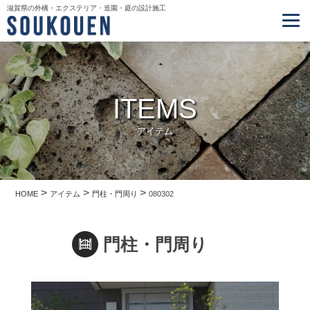
滋賀県の外構・エクステリア・造園・庭の設計施工
ITEMS
アイテム
>
>
>
HOME
アイテム
門柱・門周り
080302
門柱・門周り