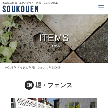
滋賀県の外構・エクステリア・造園・庭の設計施工
ITEMS
アイテム
>
>
>
HOME
アイテム
堀・フェンス
120605
堀・フェンス