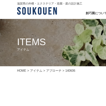
滋賀県の外構・エクステリア・造園・庭の設計施工
創巧園につい
ITEMS
アイテム
HOME
>
アイテム
>
アプローチ
>
140606