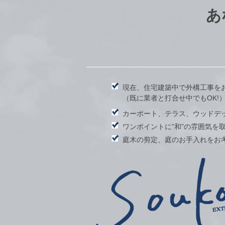
あ
現在、住宅建築中で外構工事を
（既に業者と打合せ中でもOK!
カーポート、テラス、ウッドデ
ワンポイントに”和”の雰囲気を
庭木の剪定、庭のお手入れをお