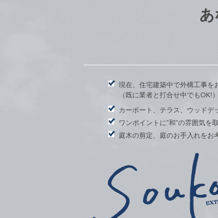
あ
現在、住宅建築中で外構工事を
（既に業者と打合せ中でもOK!
カーポート、テラス、ウッドデ
ワンポイントに”和”の雰囲気を
庭木の剪定、庭のお手入れをお