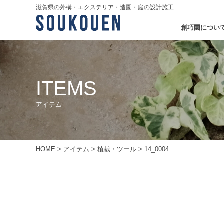
滋賀県の外構・エクステリア・造園・庭の設計施工
創巧園につい
ITEMS
アイテム
HOME
>
アイテム
>
植栽・ツール
>
14_0004