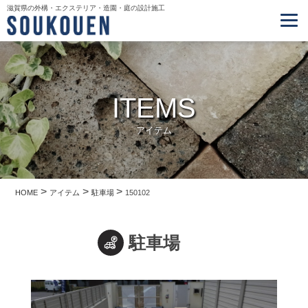
滋賀県の外構・エクステリア・造園・庭の設計施工
ITEMS
アイテム
>
>
>
HOME
アイテム
駐車場
150102
駐車場