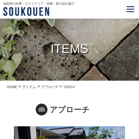
滋賀県の外構・エクステリア・造園・庭の設計施工
ITEMS
アイテム
>
>
>
HOME
アイテム
アプローチ
150414
アプローチ