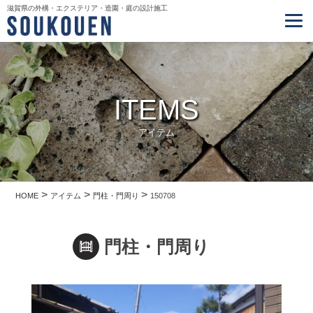
滋賀県の外構・エクステリア・造園・庭の設計施工
ITEMS
アイテム
>
>
>
HOME
アイテム
門柱・門周り
150708
門柱・門周り