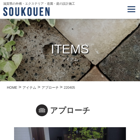
滋賀県の外構・エクステリア・造園・庭の設計施工
ITEMS
アイテム
>
>
>
HOME
アイテム
アプローチ
220405
アプローチ