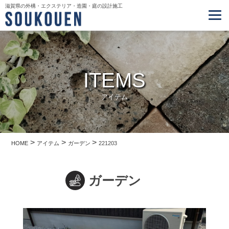
滋賀県の外構・エクステリア・造園・庭の設計施工
ITEMS
アイテム
>
>
>
HOME
アイテム
ガーデン
221203
ガーデン