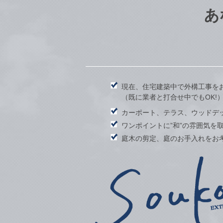
あ
現在、住宅建築中で外構工事を
（既に業者と打合せ中でもOK!
カーポート、テラス、ウッドデ
ワンポイントに”和”の雰囲気を
庭木の剪定、庭のお手入れをお