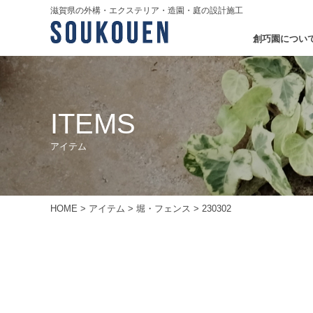
滋賀県の外構・エクステリア・造園・庭の設計施工
創巧園につい
ITEMS
アイテム
HOME
>
アイテム
>
堀・フェンス
>
230302