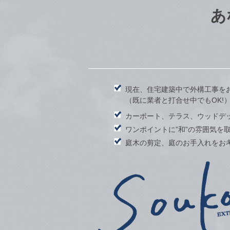
あ
現在、住宅建築中で外構工事を
（既に業者と打合せ中でもOK!
カーポート、テラス、ウッドデ
ワンポイントに”和”の雰囲気を
庭木の剪定、庭のお手入れをお