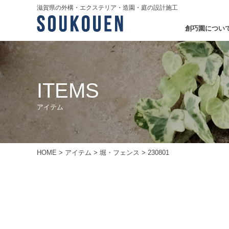
滋賀県の外構・エクステリア・造園・庭の設計施工
創巧園につい
ITEMS
アイテム
HOME
>
アイテム
>
堀・フェンス
>
230801