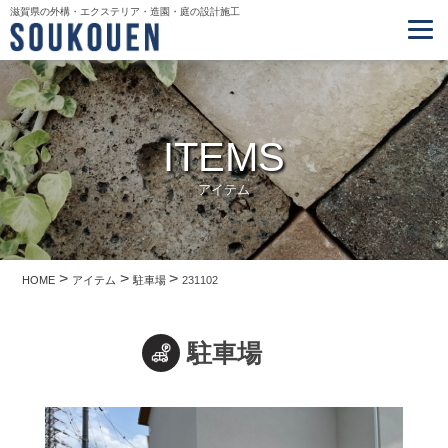
滋賀県の外構・エクステリア・造園・庭の設計施工
ITEMS
アイテム
>
>
>
HOME
アイテム
駐車場
231102
駐車場