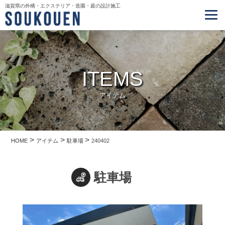
滋賀県の外構・エクステリア・造園・庭の設計施工
ITEMS
アイテム
>
>
>
HOME
アイテム
駐車場
240402
駐車場