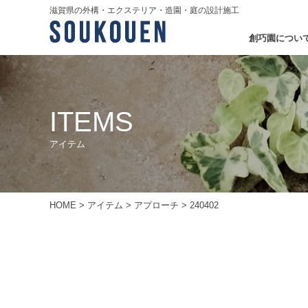
滋賀県の外構・エクステリア・造園・庭の設計施工
創巧園につい
ITEMS
アイテム
HOME
>
アイテム
>
アプローチ
>
240402