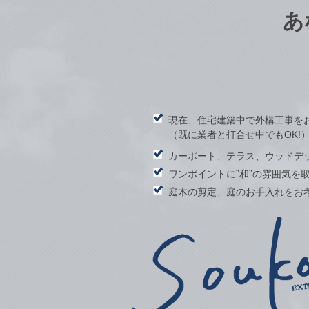
あ
現在、住宅建築中で外構工事を
（既に業者と打合せ中でもOK!
カーポート、テラス、ウッドデ
ワンポイントに”和”の雰囲気を
庭木の剪定、庭のお手入れをお