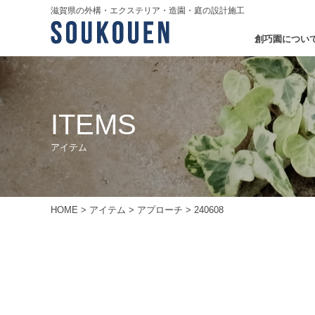
滋賀県の外構・エクステリア・造園・庭の設計施工
創巧園につい
ITEMS
アイテム
HOME
>
アイテム
>
アプローチ
>
240608