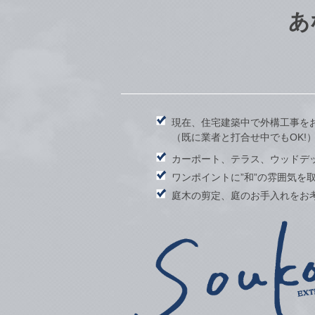
あ
現在、住宅建築中で外構工事を
（既に業者と打合せ中でもOK!
カーポート、テラス、ウッドデ
ワンポイントに”和”の雰囲気を
庭木の剪定、庭のお手入れをお