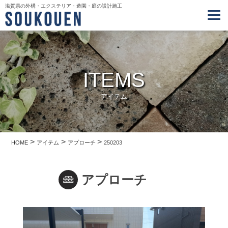
滋賀県の外構・エクステリア・造園・庭の設計施工
ITEMS
アイテム
>
>
>
HOME
アイテム
アプローチ
250203
アプローチ