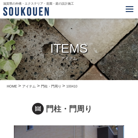
滋賀県の外構・エクステリア・造園・庭の設計施工
ITEMS
アイテム
>
>
>
HOME
アイテム
門柱・門周り
100410
門柱・門周り