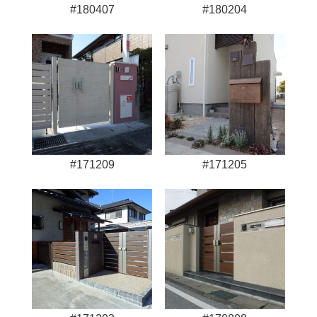
#180407
#180204
#171209
#171205