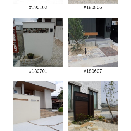
#190102
#180806
#180701
#180607