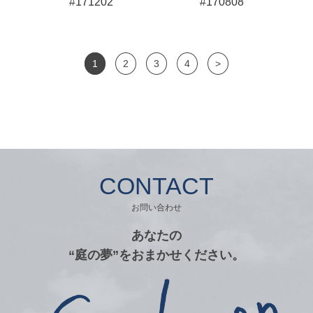
#171202
#170808
1
2
3
4
>
CONTACT
お問い合わせ
あなたの
“庭の夢”をおまかせください。