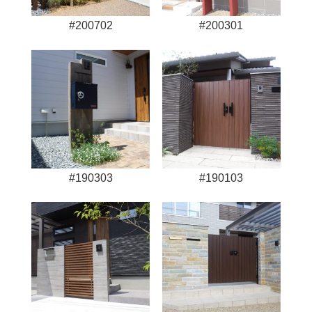
#200702
#200301
#190303
#190103