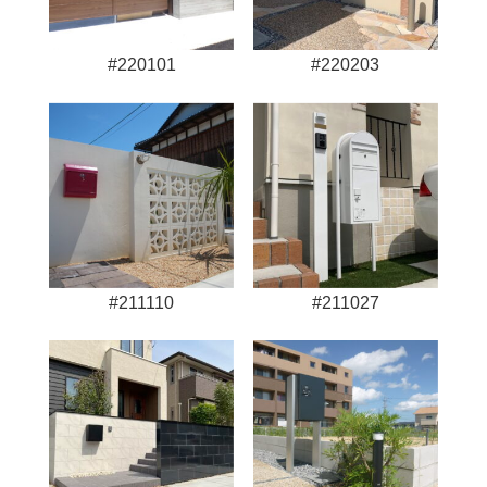
#220101
#220203
#211110
#211027