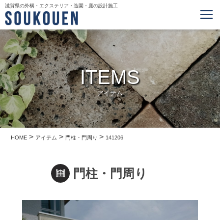
滋賀県の外構・エクステリア・造園・庭の設計施工
ITEMS
アイテム
>
>
>
HOME
アイテム
門柱・門周り
141206
門柱・門周り