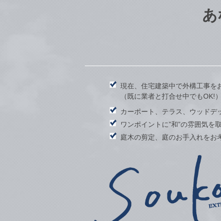
あ
現在、住宅建築中で外構工事を
（既に業者と打合せ中でもOK!
カーポート、テラス、ウッドデ
ワンポイントに”和”の雰囲気を
庭木の剪定、庭のお手入れをお