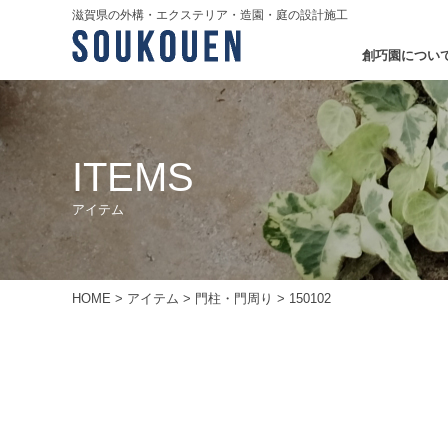
滋賀県の外構・エクステリア・造園・庭の設計施工
創巧園につい
ITEMS
アイテム
HOME
>
アイテム
>
門柱・門周り
>
150102