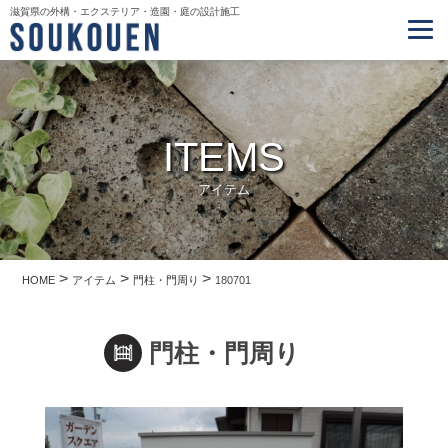
滋賀県の外構・エクステリア・造園・庭の設計施工
ITEMS
アイテム
>
>
>
HOME
アイテム
門柱・門周り
180701
門柱・門周り