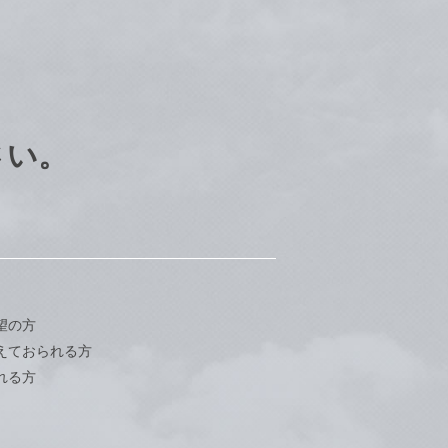
さい。
望の方
えておられる方
れる方