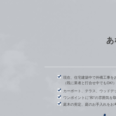
あ
現在、住宅建築中で外構工事を
（既に業者と打合せ中でもOK!
カーポート、テラス、ウッドデ
ワンポイントに”和”の雰囲気を
庭木の剪定、庭のお手入れをお